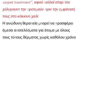
carpet treatment”, αφού πολλοί σταρ του
χόλυγουντ την προτιμούν πριν την εμφάνισή
τους στο κόκκινο χαλί.
Η ανώδυνη θεραπεία μπορεί να προσφέρει
άμεσα αποτελέσματα για άτομα με όλους
τους τύπους δέρματος χωρίς καθόλου χρόνο
επούλωσης. Ωστόσο, για να διατηρήσετε τα
αποτελέσματά σας, συχνά συνιστώνται
επαναλαμβανόμενες συνεδρίες.
Οι παρενέργειες είναι ελάχιστες και μπορεί
να περιλαμβάνουν ελαφρύ σφίξιμο ή
ερυθρότητα, αλλά συνήθως εξαφανίζονται
σε περίπου μία ώρα.
Αυτή η απλή και αποτελεσματική θεραπεία θα
αναζωογονήσει το δέρμα σας μετά από μία
μόλις θεραπεία.​