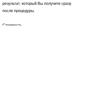
результат, который Вы получите сразу
после процедуры.
Стоимость:
HydraFacial глубокое очищение: 70€ за 1
процедуру Выгодное предложение:
210€ за 4 процедуры (скидка 70€)
HydraFacial глубокое очищение +
Мезотерапия без иглы + RF-лифтинг
лица 150€ за 1 процедуру
Выгодное предложение: 450€ за 4
процедуры (скидка 150€)
Забронировать дату