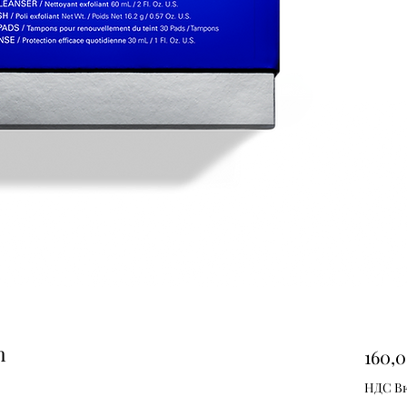
m
160,0
НДС В